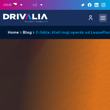
S
ZEMĚ
CZ
Home
Blog
O řidiče, kteří mají operák od LeasePla