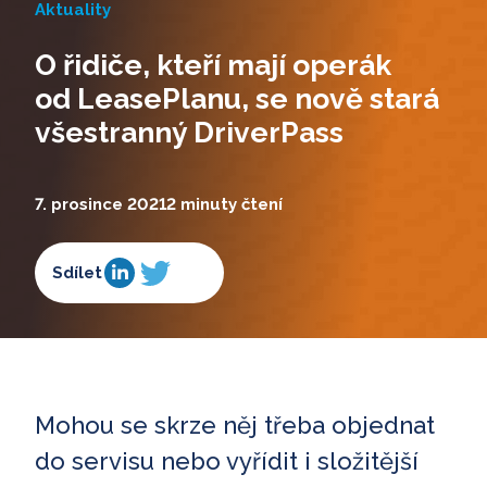
Aktuality
O řidiče, kteří mají operák
od LeasePlanu, se nově stará
všestranný DriverPass
7. prosince 2021
2 minuty čtení
Sdílet
Mohou se skrze něj třeba objednat
do servisu nebo vyřídit i složitější