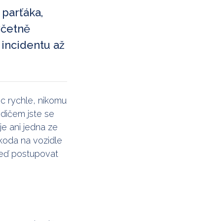
 parťáka,
včetně
 incidentu až
oc rychle, nikomu
idičem jste se
je ani jedna ze
koda na vozidle
teď postupovat