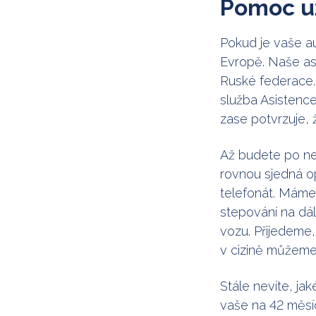
Pomoc už
Pokud je vaše a
Evropě. Naše as
Ruské federace.
služba Asistence
zase potvrzuje, 
Až budete po ne
rovnou sjedná op
telefonát. Máme 
stepování na dá
vozu. Přijedeme,
v cizině můžeme 
Stále nevíte, ja
vaše na 42 měsí