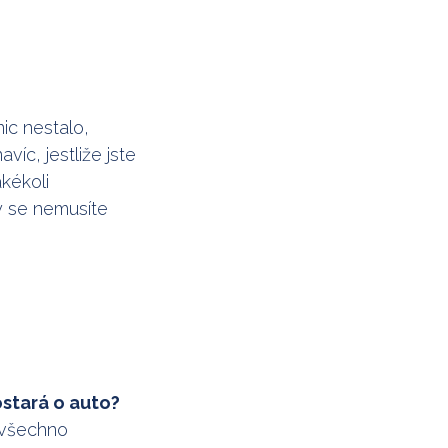
ic nestalo,
íc, jestliže jste
akékoli
vy se nemusíte
stará o auto?
o všechno