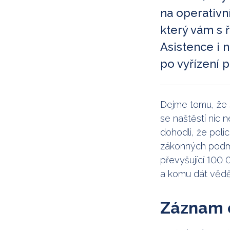
na operativn
který vám s 
Asistence i 
po vyřízení 
Dejme tomu, že s
se naštěstí nic 
dohodli, že poli
zákonných podmín
převyšující 100
a komu dát vědě
Záznam o