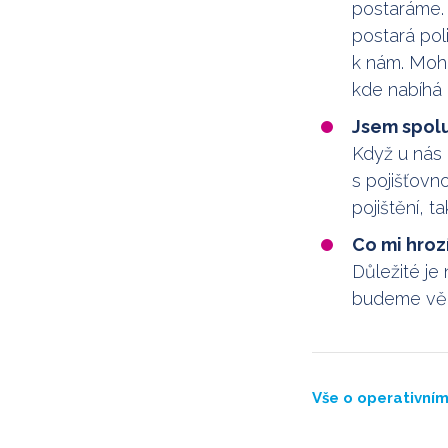
postaráme. 
postará pol
k nám. Mohl
kde nabíhá
Jsem spolu
Když u nás
s pojišťov
pojištění, t
Co mi hroz
Důležité je 
budeme vědě
Vše o operativním