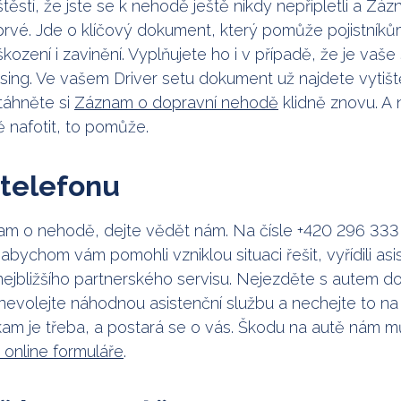
ěstí, že jste se k nehodě ještě nikdy nepřipletli a Z
oprvé. Jde o klíčový dokument, který pomůže pojistník
škození i zavinění. Vyplňujete ho i v případě, že je v
asing. Ve vašem Driver setu dokument už najdete vytišt
táhněte si
Záznam o dopravní nehodě
klidně znovu. 
 nafotit, to pomůže.
 telefonu
nam o nehodě, dejte vědět nám. Na čísle +420 296 33
 abychom vám pomohli vzniklou situaci řešit, vyřídili asi
 nejbližšího partnerského servisu. Nejezděte s autem 
 nevolejte náhodnou asistenční službu a nechejte to na
am je třeba, a postará se o vás. Škodu na autě nám m
 online formuláře
.