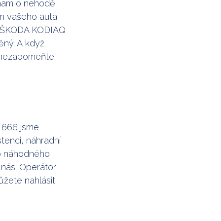
áznam o nehodě
ům vašeho auta
aše ŠKODA KODIAQ
ěný. A když
A nezapomeňte
3 666 jsme
stenci, náhradní
do náhodného
 nás. Operátor
ůžete nahlásit