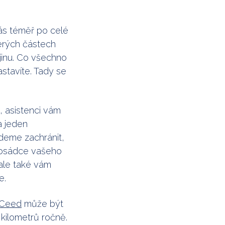
ás téměř po celé
erých částech
jinu. Co všechno
astavíte. Tady se
 asistenci vám
a jeden
edeme zachránit,
posádce vašeho
 ale také vám
e.
 Ceed
může být
kilometrů ročně.