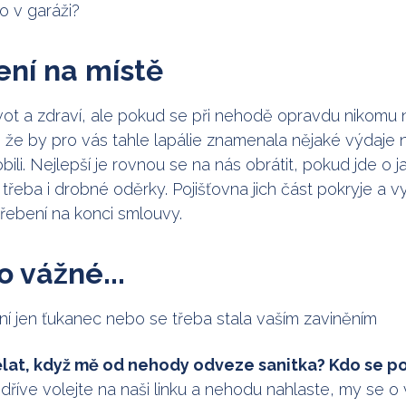
o v garáži?
ení na místě
ivot a zdraví, ale pokud se při nehodě opravdu nikomu n
 že by pro vás tahle lapálie znamenala nějaké výdaje nav
li. Nejlepší je rovnou se na nás obrátit, pokud jde o j
třeba i drobné oděrky. Pojišťovna jich část pokryje a 
řebení na konci smlouvy.
o vážné...
í jen ťukanec nebo se třeba stala vaším zaviněním
at, když mě od nehody odveze sanitka? Kdo se po
dříve volejte na naši linku a nehodu nahlaste, my se 