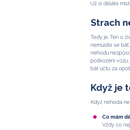
Už si děláte míst
Strach n
Tedy je. Ten o ž
nemusíte se bát,
nehodu nezpůsobi
poškození vozu, 
bát účtu za opot
Když je t
Když nehoda nen
Co mám děl
Vždy co nej