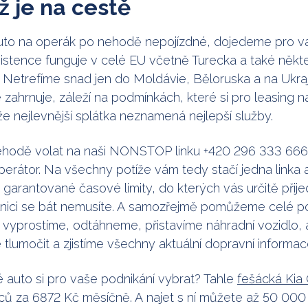
 je na cestě
uto na operák po nehodě nepojízdné, dojedeme pro v
istence funguje v celé EU včetně Turecka a také někt
 Netrefíme snad jen do Moldávie, Běloruska a na Ukra
 zahrnuje, záleží na podmínkách, které si pro leasing n
že nejlevnější splátka neznamená nejlepší služby.
hodě volat na naši NONSTOP linku +420 296 333 666,
erátor. Na všechny potíže vám tedy stačí jedna linka 
garantované časové limity, do kterých vás určitě přij
lnici se bát nemusíte. A samozřejmě pomůžeme celé 
 vyprostíme, odtáhneme, přistavíme náhradní vozidlo,
tlumočit a zjistíme všechny aktuální dopravní informac
ké auto si pro vaše podnikání vybrat? Tahle
fešácká Kia
ců za 6872 Kč měsíčně. A najet s ní můžete až 50 000 