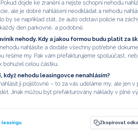
Pokud dojde ke zranění a nejste schopni nehodu nahlás
icie, ale je dobré nahlášení neodkládat a nehodu nahlá
o by se například stát, že auto odstaví policie na zách
 každý den parkovné, a podobně.
viník nehody. Kdy a jakou formou budu platit za š
 nehodu nahlásíte a dodáte všechny potřebné dokume
nou řešíme my. Pak vám přefakturujeme spoluúčast, ne
ak bohužel celou částku.
í, když nehodu leasingovce nenahlásím?
nahlásit ji pojišťovně – to za vás uděláme my, ale jen v
t. Jinak můžou být přefakturovány náklady v plné výš
 leasingu
Zkopírovat odk