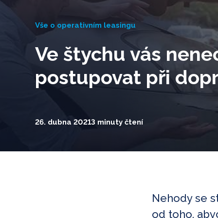
Vše o operativním leasingu
Ve štychu vás nenec
postupovat při dop
26. dubna 2021
3 minuty čtení
Nehody se st
od toho, ab