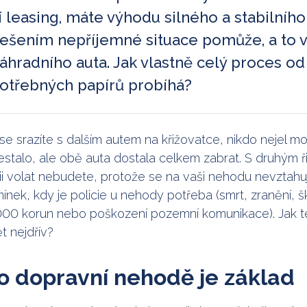
í leasing, máte výhodu silného a stabilního
řešením nepříjemné situace pomůže, a to 
náhradního auta. Jak vlastně celý proces od
potřebných papírů probíhá?
e srazíte s dalším autem na křižovatce, nikdo nejel m
nestalo, ale obě auta dostala celkem zabrat. S druhým ř
cii volat nebudete, protože se na vaši nehodu nevztahu
ek, kdy je policie u nehody potřeba (smrt, zranění, š
 000 korun nebo poškození pozemní komunikace). Jak 
t nejdřív?
 dopravní nehodě je základ