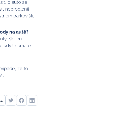
it, o auto se
sit neprodleně
ytném parkovišti,
kody na autě?
nty, škodu
bo když nemáte
 případě, že to
i.
az