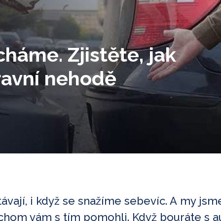
háme. Zjistěte, jak
ravní nehodě
ávají, i když se snažíme sebevíc. A my jsm
ychom vám s tím pomohli. Když bouráte s 