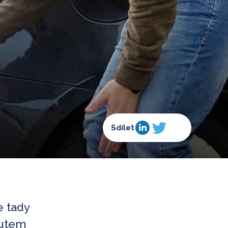
Sdílet
e tady
autem